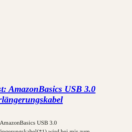
st: AmazonBasics USB 3.0
rlängerungskabel
 AmazonBasics USB 3.0
ängerungskabel(*1) wird bei mir zum