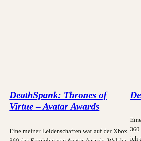
DeathSpank: Thrones of
De
Virtue – Avatar Awards
Ein
360 
Eine meiner Leidenschaften war auf der Xbox
ich 
360 das Erspielen von Avatar Awards. Welche