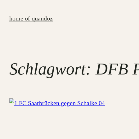
Zum
Inhalt
home of quandoz
springen
Schlagwort:
DFB P