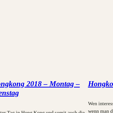
ngkong 2018 – Montag –
Hongko
enstag
Wen interess
wenn man de
ter Tag in Hong Kong und somit auch die