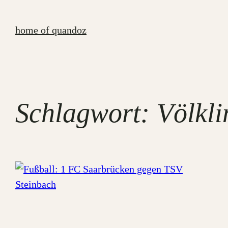
Zum
Inhalt
home of quandoz
springen
Schlagwort:
Völkl