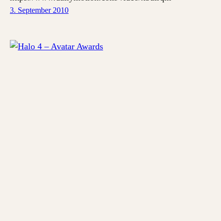
3. September 2010