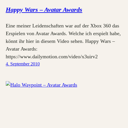
Happy Wars – Avatar Awards
Eine meiner Leidenschaften war auf der Xbox 360 das
Erspielen von Avatar Awards. Welche ich erspielt habe,
könnt ihr hier in diesem Video sehen. Happy Wars –
Avatar Awards:
https://www.dailymotion.com/video/x3uirv2
4. September 2010