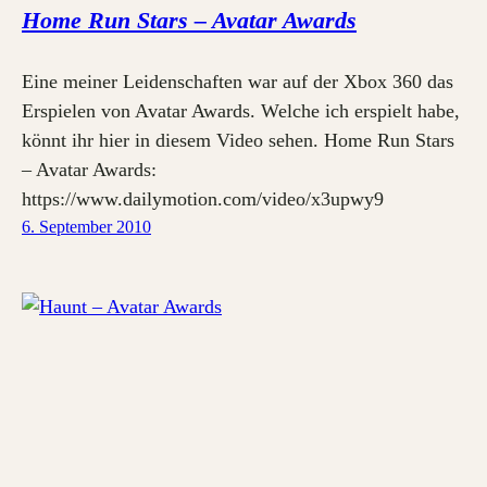
Home Run Stars – Avatar Awards
Eine meiner Leidenschaften war auf der Xbox 360 das
Erspielen von Avatar Awards. Welche ich erspielt habe,
könnt ihr hier in diesem Video sehen. Home Run Stars
– Avatar Awards:
https://www.dailymotion.com/video/x3upwy9
6. September 2010