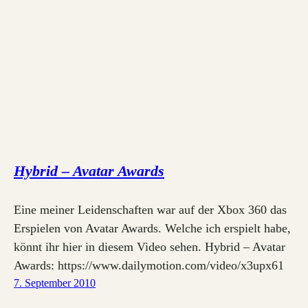
Hybrid – Avatar Awards
Eine meiner Leidenschaften war auf der Xbox 360 das
Erspielen von Avatar Awards. Welche ich erspielt habe,
könnt ihr hier in diesem Video sehen. Hybrid – Avatar
Awards: https://www.dailymotion.com/video/x3upx61
7. September 2010