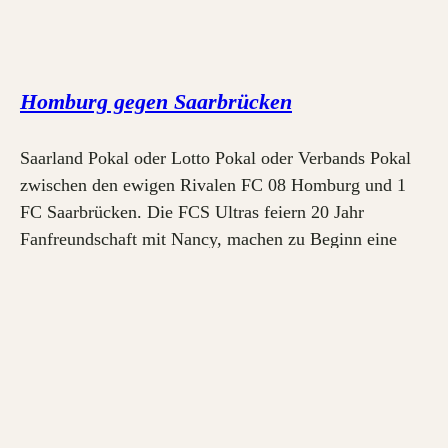
Homburg gegen Saarbrücken
Saarland Pokal oder Lotto Pokal oder Verbands Pokal
zwischen den ewigen Rivalen FC 08 Homburg und 1
FC Saarbrücken. Die FCS Ultras feiern 20 Jahr
Fanfreundschaft mit Nancy, machen zu Beginn eine
nette Choreographie und nerven mich irgendwann nur
noch mit den Böllern, Raketen und Pyrotechnik. Am
Ende gewann mein FCS gegen Homburg und zieht…
14. März 2018